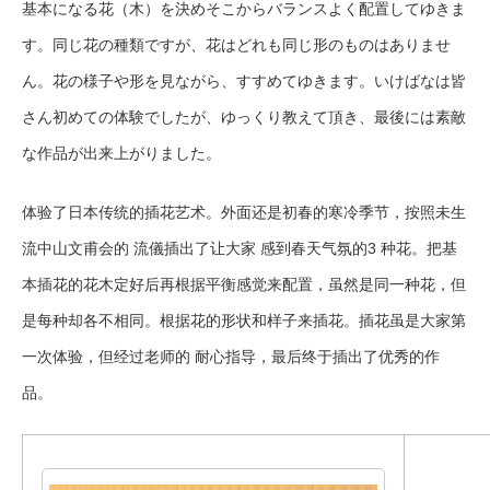
基本になる花（木）を決めそこからバランスよく配置してゆきま
す。同じ花の種類ですが、花はどれも同じ形のものはありませ
ん。花の様子や形を見ながら、すすめてゆきます。いけばなは皆
さん初めての体験でしたが、ゆっくり教えて頂き、最後には素敵
な作品が出来上がりました。
体验了日本传统的插花艺术。外面还是初春的寒冷季节，按照未生
流中山文甫会的 流儀插出了让大家 感到春天气氛的3 种花。把基
本插花的花木定好后再根据平衡感觉来配置，虽然是同一种花，但
是每种却各不相同。根据花的形状和样子来插花。插花虽是大家第
一次体验，但经过老师的 耐心指导，最后终于插出了优秀的作
品。