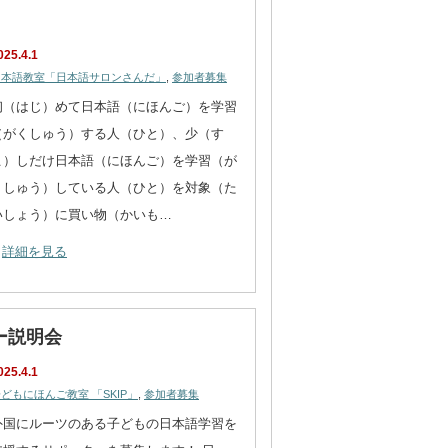
025.4.1
日本語教室「日本語サロンさんだ」
,
参加者募集
初（はじ）めて日本語（にほんご）を学習
（がくしゅう）する人（ひと）、少（す
こ）しだけ日本語（にほんご）を学習（が
くしゅう）している人（ひと）を対象（た
いしょう）に買い物（かいも…
詳細を見る
ー説明会
025.4.1
どもにほんご教室 「SKIP」
,
参加者募集
外国にルーツのある子どもの日本語学習を