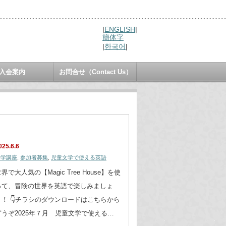
|
ENGLISH
|
簡体字
|
한국어
|
入会案内
お問合せ（Contact Us）
025.6.6
語学講座
,
参加者募集
,
児童文学で使える英語
界で大人気の【Magic Tree House】を使
って、冒険の世界を英語で楽しみましょ
う！ 👇チラシのダウンロードはこちらから
どうぞ2025年７月 児童文学で使える…