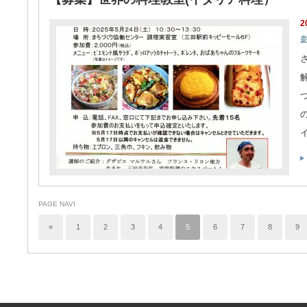
2
PAGE NAVI
«
1
2
3
4
5
6
7
8
9