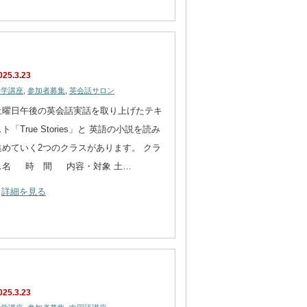
025.3.23
語学講座
,
参加者募集
,
英会話サロン
土曜日午後の英会話実話を取り上げたテキ
ト「True Stories」と 英語の小説を読み
進めていく2つのクラスがあります。 クラ
ス名 時 間 内容・対象 土…
詳細を見る
025.3.23