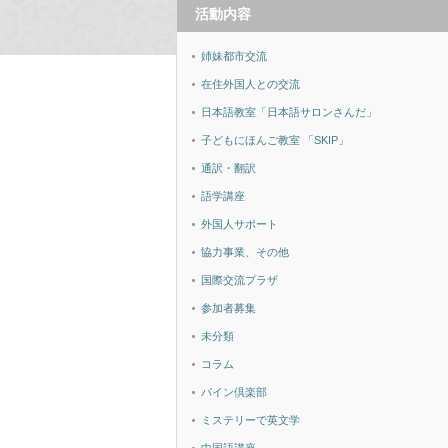
活動内容
姉妹都市交流
在住外国人との交流
日本語教室「日本語サロンさんだ」
子どもにほんご教室 「SKIP」
通訳・翻訳
語学講座
外国人サポート
協力事業、その他
国際交流プラザ
参加者募集
未分類
コラム
パイン倶楽部
ミステリーで英文学