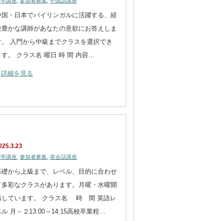
語学講座
,
参加者募集
,
中国語講座
中国・日本でバイリンガルに活躍する、経
験豊かな講師があなたの意欲にお答えしま
す。 入門から中級までクラスを選択でき
ます。 クラス名 曜日 時 間 内容…
詳細を見る
025.3.23
語学講座
,
参加者募集
,
英会話講座
基礎から上級まで、レベル、目的に合わせ
て多彩なクラスがあります。月曜・水曜開
講しています。 クラス名 時 間 英語レ
ル 月－２13:00～14:15高校卒業程…