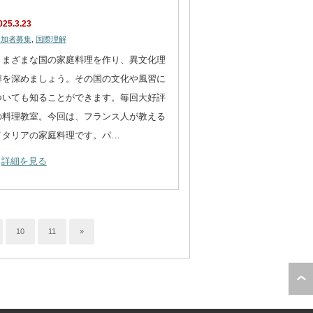
025.3.23
参加者募集
,
国際理解
さまざまな国の家庭料理を作り、異文化理
解を深めましょう。その国の文化や風習に
ついても知ることができます。毎回大好評
の料理教室。今回は、フランス人が教える
イタリアの家庭料理です。パ…
詳細を見る
10
11
»