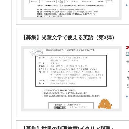
【募集】児童文学で使える英語（第3弾）
2
世
【募集】世界の料理教室(イタリア料理）