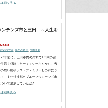
詳細を見る
マウンテンズ市と三田 ～人生を
025.6.5
姉妹都市交流
,
参加者募集
,
国際理解
27年前に、三田市内の高校で1年間の留
学生活を経験したティモシーさんから、当
時の思い出やホストファミリーとの絆につ
いて、また姉妹都市ブルーマウンテンズ市
について講演していただき…
詳細を見る