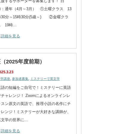
支援するサポーターを募集します！ 日
時：通年（4月～3月） ①土曜クラス 13
時30分～15時30分(5歳～) ②金曜クラ
ス 19時…
詳細を見る
2025年度前期）
025.3.23
語学講座
,
参加者募集
,
ミステリーで英文学
英語の短編をご自宅で！ミステリーに英語
でチャレンジ！ Zoomによるオンラインレ
ッスン原文の英語で、推理小説の名作にチ
ャレンジ！ミステリーが大好きな講師が、
英文学の世界に…
詳細を見る